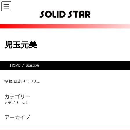
コ
ナ
ン
ビ
テ
ゲ
ン
ー
ツ
シ
へ
ョ
ス
ン
児玉元美
キ
に
ッ
移
プ
動
HOME
児玉元美
投稿 はありません。
カテゴリー
カテゴリーなし
アーカイブ