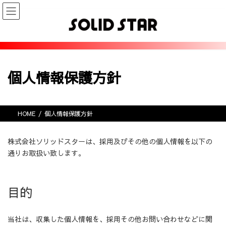
コ
ナ
ン
ビ
テ
ゲ
ン
ー
ツ
シ
へ
ョ
ス
ン
個人情報保護方針
キ
に
ッ
移
プ
動
HOME
個人情報保護方針
株式会社ソリッドスターは、採用及びその他の個人情報を以下の
通りお取扱い致します。
目的
当社は、収集した個人情報を、採用その他お問い合わせなどに関